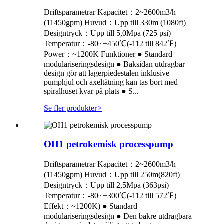
Driftsparametrar Kapacitet：2~2600m3/h
(11450gpm) Huvud：Upp till 330m (1080ft)
Designtryck：Upp till 5,0Mpa (725 psi)
Temperatur：-80~+450℃(-112 till 842℉）
Power：~1200K Funktioner ● Standard
modulariseringsdesign ● Baksidan utdragbar
design gör att lagerpiedestalen inklusive
pumphjul och axeltätning kan tas bort med
spiralhuset kvar på plats ● S...
Se fler produkter
>
OH1 petrokemisk processpump
Driftsparametrar Kapacitet：2~2600m3/h
(11450gpm) Huvud：Upp till 250m(820ft)
Designtryck：Upp till 2,5Mpa (363psi)
Temperatur：-80~+300℃(-112 till 572℉）
Effekt：~1200K) ● Standard
modulariseringsdesign ● Den bakre utdragbara