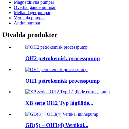
Magnetdrivna pumpar
Överhängande pumpar
Mellan lagerpumpar
Vertikala pumpar
Andra pumpar
Utvalda produkter
OH2 petrokemisk processpump
OH1 petrokemisk processpump
XB serie OH2 Typ lågflöde...
GD(S) – OH3(4) Vertikal...