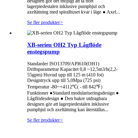
designen gör det möjligt att ta bort
lagerpiedestalen inklusive pumphjul och
axeltätning med spiralhuset kvar i läge ● Axel...
Se fler produkter
>
XB-serien OH2 Typ Lågflöde
enstegspump
Standarder ISO13709/API610(OH1)
Driftsparametrar Kapacitet 0,8 ~12,5m3/h(2,2-
55gpm) Huvud upp till 125 m (410 fot)
Designtryck upp till 5,0Mpa (725 psi)
Temperatur -80~+4112℃( - till 842℉）
Funktioner ●Standard modulariseringsdesign ●
Lågflödesdesign ● Den bakre utdragbara
designen gör att lagerpiedestalen inklusive
pumphjul och axeltätning kan återställas...
Se fler produkter
>