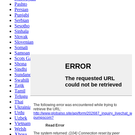
Pashto
Persian
Punjabi
Serbian
Sesotho
Sinhala
Slovak
Slovenian
Somali
Samoan
Scots Gaelic
Shona
Sindhi
Sundanese
Swahili
Tajik
Tamil
Telugu
Thai
Ukrainian
Urdu
Uzbek
Vietnamese
Welsh
Xhosa