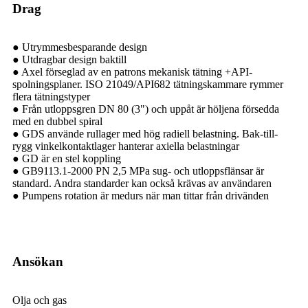
Drag
● Utrymmesbesparande design
● Utdragbar design baktill
● Axel förseglad av en patrons mekanisk tätning +API-
spolningsplaner. ISO 21049/API682 tätningskammare rymmer
flera tätningstyper
● Från utloppsgren DN 80 (3") och uppåt är höljena försedda
med en dubbel spiral
● GDS använde rullager med hög radiell belastning. Bak-till-
rygg vinkelkontaktlager hanterar axiella belastningar
● GD är en stel koppling
● GB9113.1-2000 PN 2,5 MPa sug- och utloppsflänsar är
standard. Andra standarder kan också krävas av användaren
● Pumpens rotation är medurs när man tittar från drivänden
Ansökan
Olja och gas